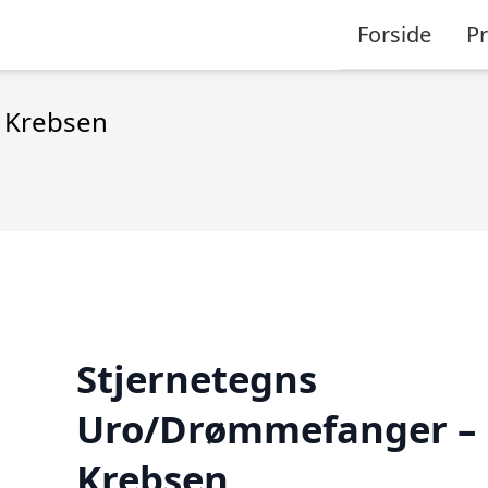
Forside
P
 Krebsen
Stjernetegns
Uro/Drømmefanger –
Krebsen