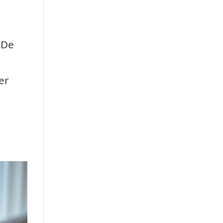
 De
er