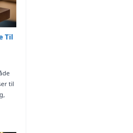
 Til
både
r til
g,