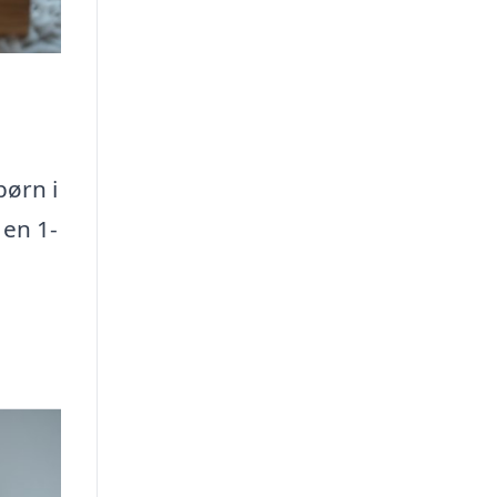
børn i
 en 1-