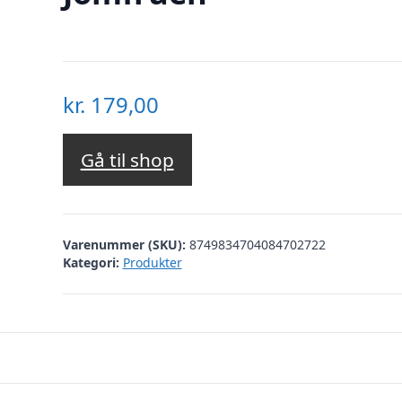
kr.
179,00
Gå til shop
Varenummer (SKU):
8749834704084702722
Kategori:
Produkter