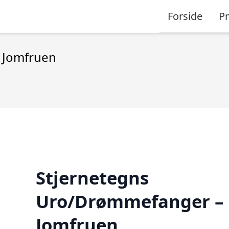
Forside
P
 Jomfruen
Stjernetegns
Uro/Drømmefanger –
Jomfruen