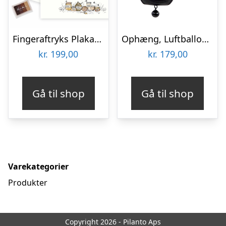
Fingeraftryks Plakat – Peter Plys med Ballon, Brun
Ophæng, Luftballon, Noahs Ark
kr.
199,00
kr.
179,00
Gå til shop
Gå til shop
Varekategorier
Produkter
Copyright 2026 - Pilanto Aps