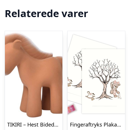
Relaterede varer
TIKIRI – Hest Bidedyr i Naturgummi
Fingeraftryks Plakat – Livets Træ med Teddybear – Lyserød