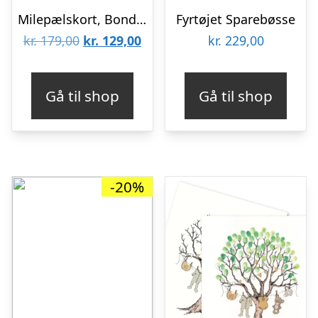
Milepælskort, Bondegård
Fyrtøjet Sparebøsse
Den
Den
kr.
179,00
kr.
129,00
kr.
229,00
oprindelige
aktuelle
pris
pris
Gå til shop
Gå til shop
var:
er:
kr. 179,00.
kr. 129,00.
-20%