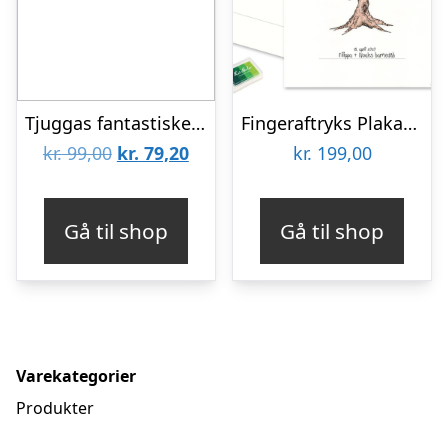
Tjuggas fantastiske malebog
Fingeraftryks Plakat – Barnedåbstræ, Grøn
Den
Den
kr.
99,00
kr.
79,20
kr.
199,00
oprindelige
aktuelle
pris
pris
Gå til shop
Gå til shop
var:
er:
kr. 99,00.
kr. 79,20.
Varekategorier
Produkter