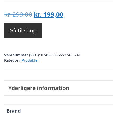
Den
Den
kr.
299,00
kr.
199,00
oprindelige
aktuelle
pris
pris
Gå til shop
var:
er:
kr. 299,00.
kr. 199,00.
Varenummer (SKU):
8749830056537453741
Kategori:
Produkter
Yderligere information
Brand