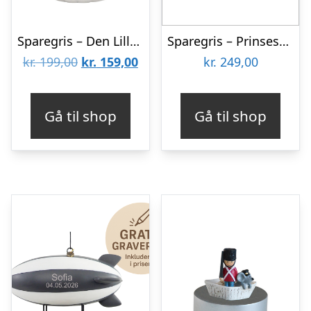
Sparegris – Den Lille Havfrue
Sparegris – Prinsessen på Ærten
Den
Den
kr.
199,00
kr.
159,00
kr.
249,00
oprindelige
aktuelle
pris
pris
Gå til shop
Gå til shop
var:
er:
kr. 199,00.
kr. 159,00.