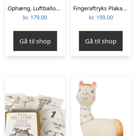
Ophæng, Luftballon, Noahs Ark
Fingeraftryks Plakat – Peter Plys med Ballon, Brun
kr.
179,00
kr.
199,00
Gå til shop
Gå til shop